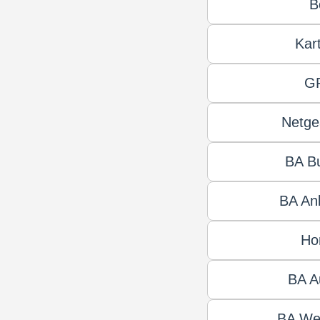
B
Kar
GP
Netge
BA B
BA An
Ho
BA A
BA Wet