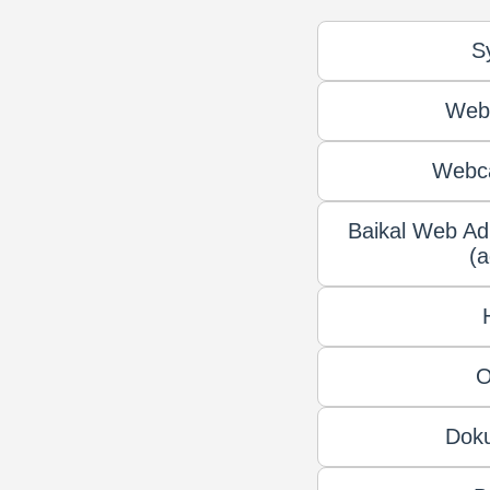
S
Web
Webc
Baikal Web Ad
(a
O
Dok